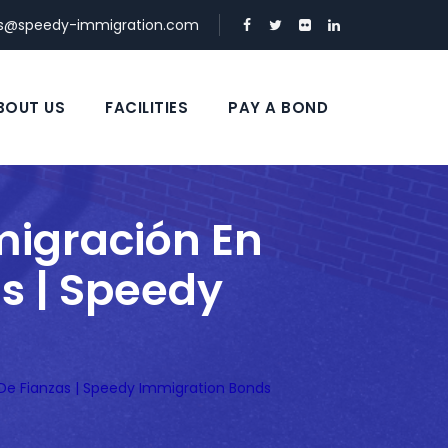
ds@speedy-immigration.com
BOUT US
FACILITIES
PAY A BOND
migración En
s | Speedy
De Fianzas | Speedy Immigration Bonds