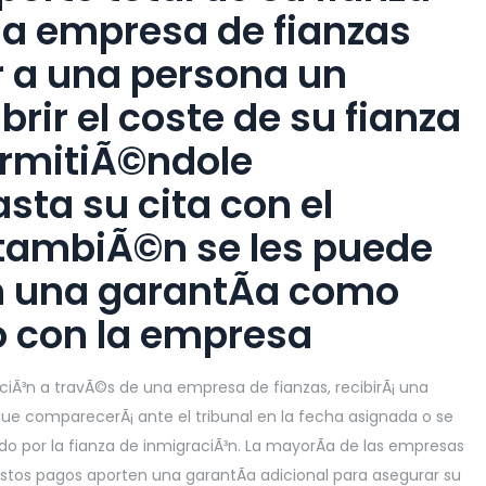
na empresa de fianzas
 a una persona un
ir el coste de su fianza
ermitiÃ©ndole
sta su cita con el
 tambiÃ©n se les puede
n una garantÃ­a como
o con la empresa
Ã³n a travÃ©s de una empresa de fianzas, recibirÃ¡ una
ue comparecerÃ¡ ante el tribunal en la fecha asignada o se
ado por la fianza de inmigraciÃ³n. La mayorÃ­a de las empresas
stos pagos aporten una garantÃ­a adicional para asegurar su