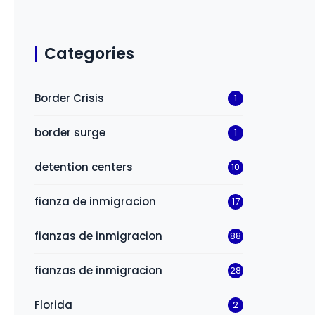
Categories
Border Crisis
1
border surge
1
detention centers
10
fianza de inmigracion
17
fianzas de inmigracion
88
fianzas de inmigracion
28
Florida
2