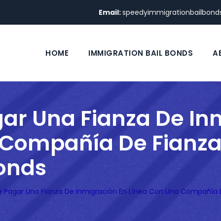
Email:
speedyimmigrationbailbon
HOME
IMMIGRATION BAIL BONDS
A
ar Una Fianza De In
 Compañía De Fianza
onds
e Pagar Una Fianza De Inmigración En Línea Con Una Compañía 