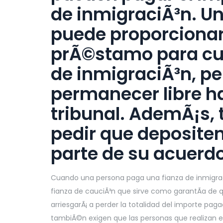
de inmigraciÃ³n. U
puede proporcionar
prÃ©stamo para cubr
de inmigraciÃ³n, p
permanecer libre ha
tribunal. AdemÃ¡s,
pedir que deposite
parte de su acuerd
Cuando una persona paga una fianza de inmigraci
fianza de cauciÃ³n que sirve como garantÃ­a de q
arriesgarÃ¡ a perder la totalidad del importe pag
tambiÃ©n exigen que las personas que realizan e