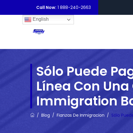
Call Now:
1 888-240-2663
English
Sólo Puede Pag
Línea Con Una
Immigration B
/
Blog
/
Fianzas De Inmigracion
/
Sólo Pued