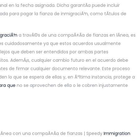
nal en la fecha asignada. Dicha garantÃ­a puede incluir
zada para pagar la fianza de inmigraciÃ³n, como tÃ­tulos de
graciÃ³n
a travÃ©s de una compaÃ±Ã­a de fianzas en lÃ­nea, es
ones cuidadosamente ya que estos acuerdos usualmente
lejos que deben ser entendidos por ambas partes
sitos. AdemÃ¡s, cualquier cambio futuro en el acuerdo debe
antes de firmar cualquier documento relevante. Este proceso
en lo que se espera de ellas y, en Ãºltima instancia, protege a
ara que
no se aprovechen de ella o le cobren injustamente
 lÃ­nea con una compaÃ±Ã­a de fianzas | Speedy
Immigration