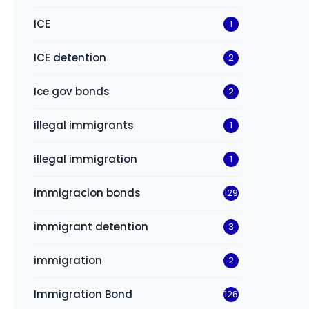
ICE
1
ICE detention
2
Ice gov bonds
2
illegal immigrants
1
illegal immigration
1
immigracion bonds
129
immigrant detention
3
immigration
2
Immigration Bond
126