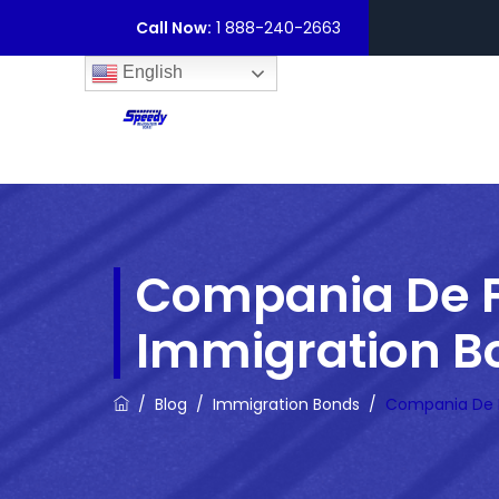
Call Now:
1 888-240-2663
English
Compania De Fi
Immigration B
/
Blog
/
Immigration Bonds
/
Compania De F