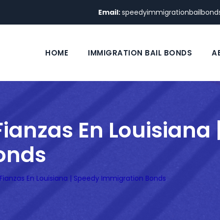
Email:
speedyimmigrationbailbon
HOME
IMMIGRATION BAIL BONDS
A
anzas En Louisiana 
onds
ianzas En Louisiana | Speedy Immigration Bonds