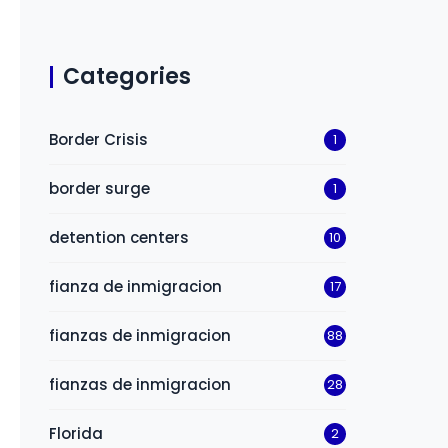
Categories
Border Crisis
1
border surge
1
detention centers
10
fianza de inmigracion
17
fianzas de inmigracion
88
fianzas de inmigracion
28
Florida
2