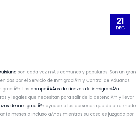
21
DEC
ouisiana
son cada vez mÃ¡s comunes y populares. Son un gran
nidas por el Servicio de InmigraciÃ³n y Control de Aduanas
igraciÃ³n. Las
compaÃ±Ã­as de fianzas de inmigraciÃ³n
os y legales que necesitan para salir de la detenciÃ³n y llevar
anzas de inmigraciÃ³n
ayudan a las personas que de otro modo
rante meses o incluso aÃ±os mientras su caso es juzgado por