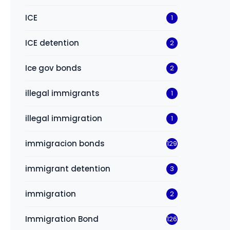
ICE
1
ICE detention
2
Ice gov bonds
2
illegal immigrants
1
illegal immigration
1
immigracion bonds
129
immigrant detention
3
immigration
2
Immigration Bond
126