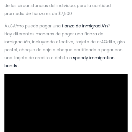
de las circunstancias del individuo, pero la cantidad
promedio de fianza es de $7,500
Â¿CÃ³mo puedo pagar una
fianza de inmigraciÃ³n
?
Hay diferentes maneras de pagar una fianza de
inmigraciÃ³n, incluyendo efectivo, tarjeta de crÃ©dito, giro
postal, cheque de caja o cheque certificado o pagar con
una tarjeta de credito o debito a
speedy immigration
bonds
.