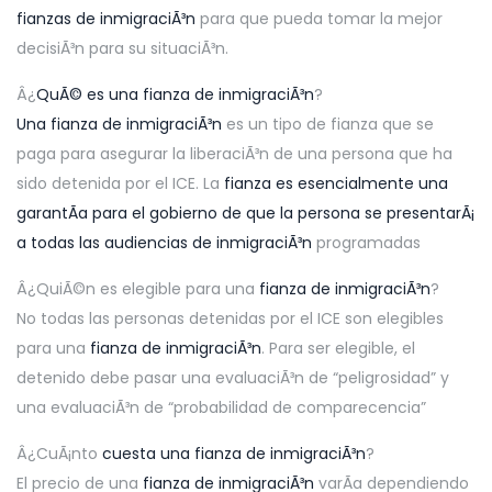
fianzas de inmigraciÃ³n
para que pueda tomar la mejor
decisiÃ³n para su situaciÃ³n.
Â¿
QuÃ© es una fianza de inmigraciÃ³n
?
Una fianza de inmigraciÃ³n
es un tipo de fianza que se
paga para asegurar la liberaciÃ³n de una persona que ha
sido detenida por el ICE. La
fianza es esencialmente una
garantÃ­a para el gobierno de que la persona se presentarÃ¡
a todas las audiencias de inmigraciÃ³n
programadas
Â¿QuiÃ©n es elegible para una
fianza de inmigraciÃ³n
?
No todas las personas detenidas por el ICE son elegibles
para una
fianza de inmigraciÃ³n
. Para ser elegible, el
detenido debe pasar una evaluaciÃ³n de “peligrosidad” y
una evaluaciÃ³n de “probabilidad de comparecencia”
Â¿CuÃ¡nto
cuesta una fianza de inmigraciÃ³n
?
El precio de una
fianza de inmigraciÃ³n
varÃ­a dependiendo