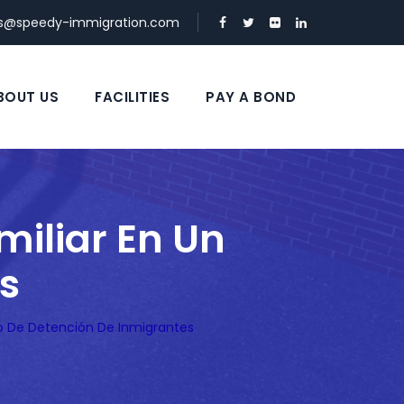
ds@speedy-immigration.com
BOUT US
FACILITIES
PAY A BOND
iliar En Un
s
o De Detención De Inmigrantes