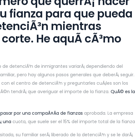
imero que querrÃ¡ hacer
su fianza para que pueda
detenciÃ³n mientras
a corte. He aquÃ­ cÃ³mo
o de detenciÃ³n de inmigrantes variarÃ¡ dependiendo del
amiliar, pero hay algunos pasos generales que deberÃ¡ seguir.
 con el centro de detenciÃ³n y preguntarles cuÃ¡les son los
Ã©n tendrÃ¡ que averiguar el importe de la fianza.
QuÃ© es la
 pasar por una compaÃ±Ã­a de fianzas
aprobada. La empresa
Ã¡ una
cuota, que suele ser el 15% del importe total de la fianza
tada, su familiar serÃ¡ liberado de la detenciÃ³n y se le darÃ¡