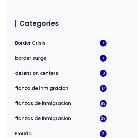
Categories
Border Crisis
1
border surge
1
detention centers
10
fianza de inmigracion
17
fianzas de inmigracion
88
fianzas de inmigracion
28
Florida
2