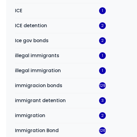
ICE
1
ICE detention
2
Ice gov bonds
2
illegal immigrants
1
illegal immigration
1
immigracion bonds
129
immigrant detention
3
immigration
2
Immigration Bond
126