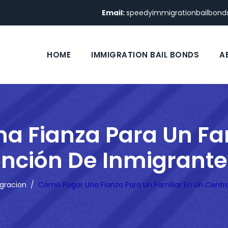
Email:
speedyimmigrationbailbon
HOME
IMMIGRATION BAIL BONDS
A
 Fianza Para Un Fam
ención De Inmigrante
igracion
/
Cómo Pagar Una Fianza Para Un Familiar En Un Centr